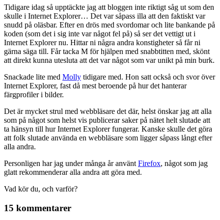
Tidigare idag så upptäckte jag att bloggen inte riktigt såg ut som den
skulle i Internet Explorer… Det var såpass illa att den faktiskt var
snudd på oläsbar. Efter en drös med svordomar och lite bankande på
koden (som det i sig inte var något fel på) så ser det vettigt ut i
Internet Explorer nu. Hittar ni några andra konstigheter så får ni
gärna säga till. Får tacka M för hjälpen med snabbtitten med, skönt
att direkt kunna utesluta att det var något som var unikt på min burk.
Snackade lite med
Molly
tidigare med. Hon satt också och svor över
Internet Explorer, fast då mest beroende på hur det hanterar
färgprofiler i bilder.
Det är mycket strul med webbläsare det där, helst önskar jag att alla
som på något som helst vis publicerar saker på nätet helt slutade att
ta hänsyn till hur Internet Explorer fungerar. Kanske skulle det göra
att folk slutade använda en webbläsare som ligger såpass långt efter
alla andra.
Personligen har jag under många år använt
Firefox
, något som jag
glatt rekommenderar alla andra att göra med.
Vad kör du, och varför?
15 kommentarer