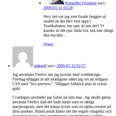
Kristoffer Forsgren
says:
2009-01-11 03:28
Hey, det var jag som fixade buggen så
snabbt att det blev hett uppe i
Nordkalotten, hur epic är inte det? Vi
kanske är rätt epic båda två, fast inte riktigt
lika mycket…
Svara
mikaelf
says:
2009-01-11 02:57
Jag använder Firefox när jag pysslar med webbdesign.
Firebug-tillägget är det smidigaste sättet jag vet att redigera
CSS med ”live preview”. Tillägget Adblock plus är också
guld.
I vardagen använder jag Safari på min mac. Jag skulle gärna
använda Firefox ifall det hade känts som en riktigt
macprorgram, men det känns tyvärr som en alpha-version på
flera punkter. Bland annat känns det lite segare (slugish), och
dessutom känns inte uppritningen (renderingen) perfekt.