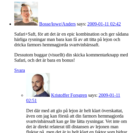
Bosse/lowe/Anders
says:
2009-01-11 02:42
Safari+Saft, för att det är en epic kombination och ger sådana
härliga rysningar man bara kan få av att titta på lejon och
dricka farmors hemmagjorda svartvinbärssaft.
Dessutom buggar (visuellt) din skicka kommentarknapp med
Safari, och det är bara en bonus!
Svara
Kristoffer Forsgren
says:
2009-01-11
02:51
Det där med att glo på lejon är helt klart överskattat,
även om jag kan förstå att din farmors hemmagjorda
svartvinbärssaft kan ge lite lätta rysningar. Vet inte om
det är direkt relaterat till distansen av lejonen man
fluktar på, men det är ju helt klart en faktor som bidrar