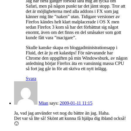
Jag har flera gånger försökt lära mig att tycka om
Safari, men på någon punkt tar det jämt stopp. Tror att
det är möjligheterna med alla addons i FX som jag
känner mig lite ”naken” utan. Tidigare versioner av
Firefox kändes helt klart malplacerade i OS X men
sedan Firefox 3 kom så har det förbättrat sig något
enormt, även om det finns en del småsaker som gott
kunde fått vara ”macigare”.
Skulle kanske skapa en bloggadministrationsapp i
Fluid, det är ju ett kalastips! För närvarande har
Chrome den uppgiften på min Windowsburk, av någon
anledning börjar Firefox äta en vansinnig massa CPU
så fort jag går in för att skriva ett nytt inlägg.
Svara
Mian
says:
2009-01-11 11:15
Ja, vad jag använder vet nog du bättre än jag. Haha.
Det var så lite så! Skönt att kunna få hjälpa dig ibland också!
🙂