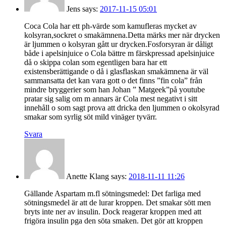
Jens
says:
2017-11-15 05:01
Coca Cola har ett ph-värde som kamufleras mycket av
kolsyran,sockret o smakämnena.Detta märks mer när drycken
är ljummen o kolsyran gått ur drycken.Fosforsyran är dåligt
både i apelsinjuice o Cola bättre m färskpressad apelsinjuice
då o skippa colan som egentligen bara har ett
existensberättigande o då i glasflaskan smakämnena är väl
sammansatta det kan vara gott o det finns ”fin cola” från
mindre bryggerier som han Johan ” Matgeek”på youtube
pratar sig salig om m annars är Cola mest negativt i sitt
innehåll o som sagt prova att dricka den ljummen o okolsyrad
smakar som syrlig söt mild vinäger tyvärr.
Svara
Anette Klang
says:
2018-11-11 11:26
Gällande Aspartam m.fl sötningsmedel: Det farliga med
sötningsmedel är att de lurar kroppen. Det smakar sött men
bryts inte ner av insulin. Dock reagerar kroppen med att
frigöra insulin pga den söta smaken. Det gör att kroppen