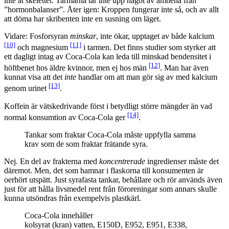
inte åt skelettet. Tarmarna tar inte upp något av ämnena från
”hormonbalanser”. Åter igen: Kroppen fungerar inte så, och av allt
att döma har skribenten inte en susning om läget.
Vidare: Fosforsyran
minskar
, inte ökar, upptaget av både kalcium
[10]
[11]
och magnesium
i tarmen. Det finns studier som styrker att
ett dagligt intag av Coca-Cola kan leda till minskad bendensitet i
[12]
höftbenet hos äldre kvinnor, men ej hos män
. Man har även
kunnat visa att det
inte
handlar om att man gör sig av med kalcium
[13]
genom urinet
.
Koffein är vätskedrivande först i betydligt större mängder än vad
[14]
normal konsumtion av Coca-Cola ger
.
Tankar som fraktar Coca-Cola måste uppfylla samma
krav som de som fraktar frätande syra.
Nej. En del av frakterna med
koncentrerade
ingredienser måste det
däremot. Men, det som hamnar i flaskorna till konsumenten är
oerhört utspätt. Just syrafasta tankar, behållare och rör används även
just för att hålla livsmedel rent från föroreningar som annars skulle
kunna utsöndras från exempelvis plastkärl.
Coca-Cola innehåller
kolsyrat (kran) vatten, E150D, E952, E951, E338,