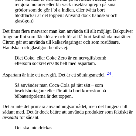
rengöra motorer eller bli väck insektsangrepp på sina
grödor som de gör i bl a Indien, eller tvätta bort
blodfläckar är det toppen! Använd dock handskar och
glasögon).
Det finns flera matvaror man kan använda till allt möjligt. Bakpulver
fungerar fint som fläcklösare och för att få bort fastbrända maträtter.
Citron går att använda till kalkavlagringar och som rostlösare.
Handskar och glasögon behövs ej.
Diet Coke, eller Coke Zero är en nervgiftsbomb
eftersom sockret ersätts helt med aspartam.
[24]
Aspartam är inte ett nervgift. Det är ett sötningsmedel
.
Så använder man Coca-Cola på rätt sätt – som
insektsbortagare eller för att ta bort korrosion på
bilbatteripolerna är det toppen.
Det är inte det primära användningsområdet, men det fungerar till
sådant med. Det är dock bättre att använda produkter som faktiskt är
avsedda
för sådant.
Det ska inte drickas.