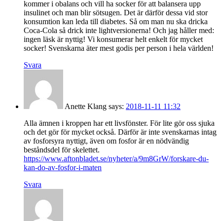
kommer i obalans och vill ha socker för att balansera upp
insulinet och man blir sötsugen. Det är därför dessa vid stor
konsumtion kan leda till diabetes. Så om man nu ska dricka
Coca-Cola så drick inte lightversionerna! Och jag håller med:
ingen läsk är nyttig! Vi konsumerar helt enkelt för mycket
socker! Svenskarna äter mest godis per person i hela världen!
Svara
Anette Klang
says:
2018-11-11 11:32
Alla ämnen i kroppen har ett livsfönster. För lite gör oss sjuka
och det gör för mycket också. Därför är inte svenskarnas intag
av fosforsyra nyttigt, även om fosfor är en nödvändig
beståndsdel för skelettet.
https://www.aftonbladet.se/nyheter/a/9m8GrW/forskare-du-
kan-do-av-fosfor-i-maten
Svara