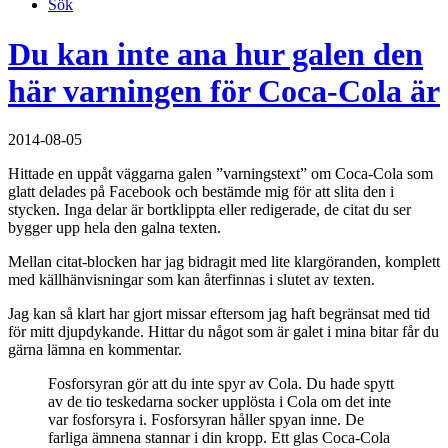
Sök
Du kan inte ana hur galen den
här varningen för Coca-Cola är
2014-08-05
Hittade en uppåt väggarna galen ”varningstext” om Coca-Cola som
glatt delades på Facebook och bestämde mig för att slita den i
stycken. Inga delar är bortklippta eller redigerade, de citat du ser
bygger upp hela den galna texten.
Mellan citat-blocken har jag bidragit med lite klargöranden, komplett
med källhänvisningar som kan återfinnas i slutet av texten.
Jag kan så klart har gjort missar eftersom jag haft begränsat med tid
för mitt djupdykande. Hittar du något som är galet i mina bitar får du
gärna lämna en kommentar.
Fosforsyran gör att du inte spyr av Cola. Du hade spytt
av de tio teskedarna socker upplösta i Cola om det inte
var fosforsyra i. Fosforsyran håller spyan inne. De
farliga ämnena stannar i din kropp. Ett glas Coca-Cola