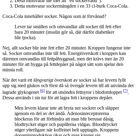
Detta motsvarar lite mer än ”en sockervadd”).
Detta motsvarar sockermängden i en 33 cl-burk Coca-Cola.
Coca-Cola innehåller socker. Någon som är förvånad?
Lever tar smällen och omvandlar allt socker till fett efter
bara 20 minuter (insulin gör så, där därför diabetiker
blir tjocka).
Nej, allt socker blir inte fett efter 20 minuter. Kroppen fungerar inte
så. Socker omvandlas inte till fett. Energiöverskott i kroppen kan
däremot omvandlas till fettpåbyggnad, men det krävs mer än 20
minuter för att bygga på fettdepåer på något sätt som spelar den
minsta roll.
När det varit ett
långvarigt
överskott av socker så har levern fyllt
upp sig med glukos och först då så övergår levern till att använda det
[6]
[7]
lagrade glykogenet
för att utsöndra fettsyror i blodomloppet
.
Dessa används i sin tur för att lagra fett i kroppens depåer.
Men levern klarar inte att bryta ner sockrer och släpper
igenom en del av det ändå. Adenosinreceptorerna
blockeras för att förhindra att man blir berusat dåsig,
blodtrycket stiger och pupillerna vidgas. Bloodtrycket
stiger ytterligare när koffeinet helt upptagits. Kroppens
dopaminproduktion ökar och man känner sig