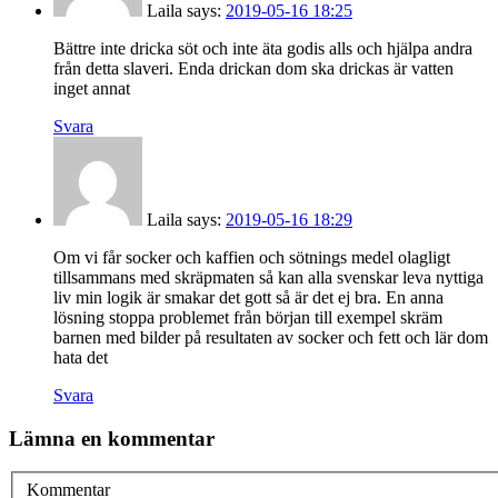
Laila
says:
2019-05-16 18:25
Bättre inte dricka söt och inte äta godis alls och hjälpa andra
från detta slaveri. Enda drickan dom ska drickas är vatten
inget annat
Svara
Laila
says:
2019-05-16 18:29
Om vi får socker och kaffien och sötnings medel olagligt
tillsammans med skräpmaten så kan alla svenskar leva nyttiga
liv min logik är smakar det gott så är det ej bra. En anna
lösning stoppa problemet från början till exempel skräm
barnen med bilder på resultaten av socker och fett och lär dom
hata det
Svara
Lämna en kommentar
Kommentar