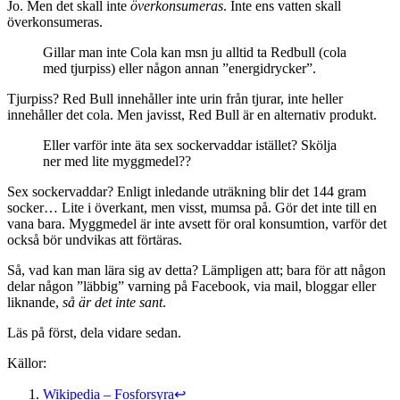
Jo. Men det skall inte
överkonsumeras
. Inte ens vatten skall
överkonsumeras.
Gillar man inte Cola kan msn ju alltid ta Redbull (cola
med tjurpiss) eller någon annan ”energidrycker”.
Tjurpiss? Red Bull innehåller inte urin från tjurar, inte heller
innehåller det cola. Men javisst, Red Bull är en alternativ produkt.
Eller varför inte äta sex sockervaddar istället? Skölja
ner med lite myggmedel??
Sex sockervaddar? Enligt inledande uträkning blir det 144 gram
socker… Lite i överkant, men visst, mumsa på. Gör det inte till en
vana bara. Myggmedel är inte avsett för oral konsumtion, varför det
också bör undvikas att förtäras.
Så, vad kan man lära sig av detta? Lämpligen att; bara för att någon
delar någon ”läbbig” varning på Facebook, via mail, bloggar eller
liknande,
så är det inte sant
.
Läs på först, dela vidare sedan.
Källor:
Wikipedia – Fosforsyra
↩