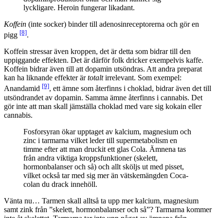
lyckligare. Heroin fungerar likadant.
Koffein
(inte socker) binder till adenosinreceptorerna och gör en
[8]
pigg
.
Koffein stressar även kroppen, det är detta som bidrar till den
uppiggande effekten. Det är därför folk dricker exempelvis kaffe.
Koffein bidrar även till att dopamin utsöndras. Att andra preparat
kan ha liknande effekter är
totalt
irrelevant. Som exempel:
[9]
Anandamid
, ett ämne som återfinns i choklad, bidrar även det till
utsöndrandet av dopamin. Samma ämne återfinns i cannabis. Det
gör inte att man skall jämställa choklad med vare sig kokain eller
cannabis.
Fosforsyran ökar upptaget av kalcium, magnesium och
zinc i tarmarna vilket leder till supermetabolism en
timme efter att man druckit ett glas Cola. Ämnena tas
från andra viktiga kroppsfunktioner (skelett,
hormonbalanser och så) och allt sköljs ut med pisset,
vilket också tar med sig mer än vätskemängden Coca-
colan du drack innehöll.
Vänta nu… Tarmen skall alltså ta upp mer kalcium, magnesium
samt zink från ”skelett, hormonbalanser och så”? Tarmarna kommer