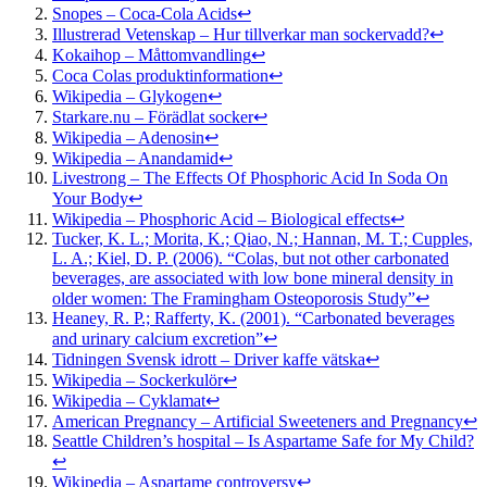
Snopes – Coca-Cola Acids
↩
Illustrerad Vetenskap – Hur tillverkar man sockervadd?
↩
Kokaihop – Måttomvandling
↩
Coca Colas produktinformation
↩
Wikipedia – Glykogen
↩
Starkare.nu – Förädlat socker
↩
Wikipedia – Adenosin
↩
Wikipedia – Anandamid
↩
Livestrong – The Effects Of Phosphoric Acid In Soda On
Your Body
↩
Wikipedia – Phosphoric Acid – Biological effects
↩
Tucker, K. L.; Morita, K.; Qiao, N.; Hannan, M. T.; Cupples,
L. A.; Kiel, D. P. (2006). “Colas, but not other carbonated
beverages, are associated with low bone mineral density in
older women: The Framingham Osteoporosis Study”
↩
Heaney, R. P.; Rafferty, K. (2001). “Carbonated beverages
and urinary calcium excretion”
↩
Tidningen Svensk idrott – Driver kaffe vätska
↩
Wikipedia – Sockerkulör
↩
Wikipedia – Cyklamat
↩
American Pregnancy – Artificial Sweeteners and Pregnancy
↩
Seattle Children’s hospital – Is Aspartame Safe for My Child?
↩
Wikipedia – Aspartame controversy
↩