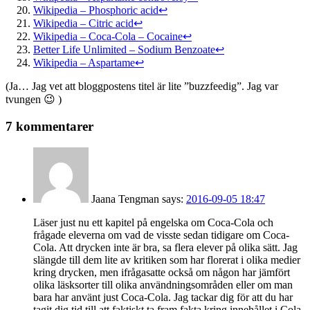
Wikipedia – Phosphoric acid
↩
Wikipedia – Citric acid
↩
Wikipedia – Coca-Cola – Cocaine
↩
Better Life Unlimited – Sodium Benzoate
↩
Wikipedia – Aspartame
↩
(Ja… Jag vet att bloggpostens titel är lite ”buzzfeedig”. Jag var
tvungen 😉 )
7 kommentarer
Jaana Tengman
says:
2016-09-05 18:47
Läser just nu ett kapitel på engelska om Coca-Cola och
frågade eleverna om vad de visste sedan tidigare om Coca-
Cola. Att drycken inte är bra, sa flera elever på olika sätt. Jag
slängde till dem lite av kritiken som har florerat i olika medier
kring drycken, men ifrågasatte också om någon har jämfört
olika läsksorter till olika användningsområden eller om man
bara har använt just Coca-Cola. Jag tackar dig för att du har
tagit dig tid till att faktiskt ta fram fakta kring innehållet i Cola.