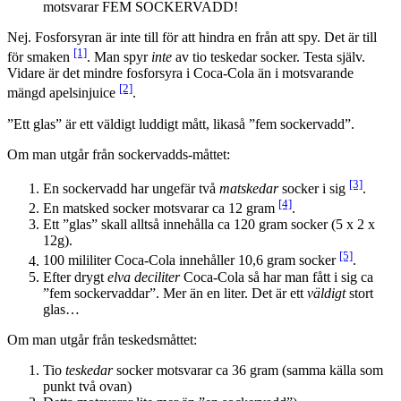
motsvarar FEM SOCKERVADD!
Nej. Fosforsyran är inte till för att hindra en från att spy. Det är till
[1]
för smaken
. Man spyr
inte
av tio teskedar socker. Testa själv.
Vidare är det mindre fosforsyra i Coca-Cola än i motsvarande
[2]
mängd apelsinjuice
.
”Ett glas” är ett väldigt luddigt mått, likaså ”fem sockervadd”.
Om man utgår från sockervadds-måttet:
[3]
En sockervadd har ungefär två
matskedar
socker i sig
.
[4]
En matsked socker motsvarar ca 12 gram
.
Ett ”glas” skall alltså innehålla ca 120 gram socker (5 x 2 x
12g).
[5]
100 mililiter Coca-Cola innehåller 10,6 gram socker
.
Efter drygt
elva deciliter
Coca-Cola så har man fått i sig ca
”fem sockervaddar”. Mer än en liter. Det är ett
väldigt
stort
glas…
Om man utgår från teskedsmåttet:
Tio
teskedar
socker motsvarar ca 36 gram (samma källa som
punkt två ovan)