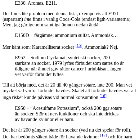
E330, Aromas, E211.
Det finns lite problem med denna lista, exempelvis att E951
(aspartam)
inte
finns i vanlig Coca-Cola (endast ligth-varianterna).
Men, jag går igenom samtliga ämnen nedan ändå.
E150D – färgämne; ammonium sulfat. Ammoniak…
[15]
Mer känt som: Karamelliserat socker
. Ammoniak? Nej.
E952 – Sodium Cyclamat; syntetiskt socker, 200
starkare än socker. 1979 lyftes förbudet som sattes tio år
tidigare när ämnet gav råttor cancer i urinblåsan. Ingen
vet varför förbudet lyftes.
Till att börja med, det är 20 till 40 gånger sötare, inte 200. Man vet
mycket väl varför förbudet hävdes. Skälet att förbudet hävdes var att
[16]
inga risker kunde påvisas vid normal konsumtion
.
E950 – ”Acesulfame Potassium”, också 200 ggr sötare
än socker. Stör ut nervfunktioner och ska inte drickas
av havande kvinnor eller barn.
Det här är 200 gånger sötare än socker (vad nu det spelar för roll).
[17]
Det har bedömts säkert både för havande kvinnor
och för barn