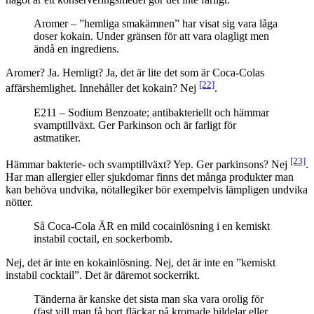
Aromer – ”hemliga smakämnen” har visat sig vara låga
doser kokain. Under gränsen för att vara olagligt men
ändå en ingrediens.
Aromer? Ja. Hemligt? Ja, det är lite det som är Coca-Colas
[22]
affärshemlighet. Innehåller det kokain? Nej
.
E211 – Sodium Benzoate; antibakteriellt och hämmar
svamptillväxt. Ger Parkinson och är farligt för
astmatiker.
[23]
Hämmar bakterie- och svamptillväxt? Yep. Ger parkinsons? Nej
.
Har man allergier eller sjukdomar finns det många produkter man
kan behöva undvika, nötallegiker bör exempelvis lämpligen undvika
nötter.
Så Coca-Cola ÄR en mild cocainlösning i en kemiskt
instabil coctail, en sockerbomb.
Nej, det är inte en kokainlösning. Nej, det är inte en ”kemiskt
instabil cocktail”. Det är däremot sockerrikt.
Tänderna är kanske det sista man ska vara orolig för
(fast vill man få bort fläckar på kromade bildelar eller