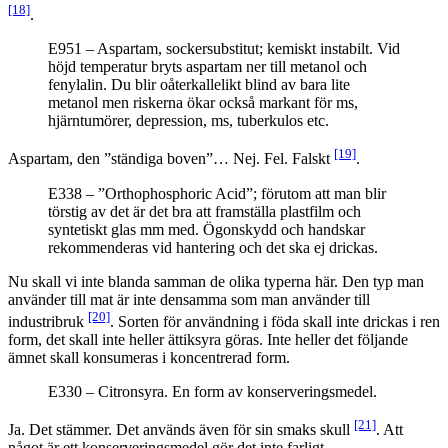
[18]
.
E951 – Aspartam, sockersubstitut; kemiskt instabilt. Vid
höjd temperatur bryts aspartam ner till metanol och
fenylalin. Du blir oåterkallelikt blind av bara lite
metanol men riskerna ökar också markant för ms,
hjärntumörer, depression, ms, tuberkulos etc.
[19]
Aspartam, den ”ständiga boven”… Nej. Fel. Falskt
.
E338 – ”Orthophosphoric Acid”; förutom att man blir
törstig av det är det bra att framställa plastfilm och
syntetiskt glas mm med. Ögonskydd och handskar
rekommenderas vid hantering och det ska ej drickas.
Nu skall vi inte blanda samman de olika typerna här. Den typ man
använder till mat är inte densamma som man använder till
[20]
industribruk
. Sorten för användning i föda skall inte drickas i ren
form, det skall inte heller ättiksyra göras. Inte heller det följande
ämnet skall konsumeras i koncentrerad form.
E330 – Citronsyra. En form av konserveringsmedel.
[21]
Ja. Det stämmer. Det används även för sin smaks skull
. Att
något är ett konserveringsmedel gör det inte farligt.