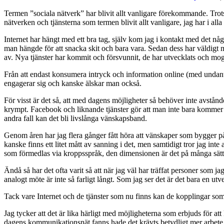
Termen ”sociala nätverk” har blivit allt vanligare förekommande. Trots
nätverken och tjänsterna som termen blivit allt vanligare, jag har i all
Internet har hängt med ett bra tag, själv kom jag i kontakt med det någ
man hängde för att snacka skit och bara vara. Sedan dess har väldigt m
av. Nya tjänster har kommit och försvunnit, de har utvecklats och mog
Från att endast konsumera intryck och information online (med undan
engagerar sig och kanske älskar man också.
För visst är det så, att med dagens möjligheter så behöver inte avstån
krympt. Facebook och liknande tjänster gör att man inte bara kommer i 
andra fall kan det bli livslånga vänskapsband.
Genom åren har jag flera gånger fått höra att vänskaper som bygger på 
kanske finns ett litet mått av sanning i det, men samtidigt tror jag inte
som förmedlas via kroppsspråk, den dimensionen är det på många sätt omö
Ändå så har det ofta varit så att när jag väl har träffat personer som jag
analogt möte är inte så farligt långt. Som jag ser det är det bara en ut
Tack vare Internet och de tjänster som nu finns kan de kopplingar som
Jag tycker att det är lika härligt med möjligheterna som erbjuds för a
dagens kommunikationsnät fanns hade det krävts betydligt mer arbete fö