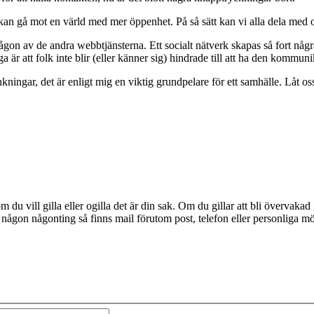
 kan gå mot en värld med mer öppenhet. På så sätt kan vi alla dela med 
ågon av de andra webbtjänsterna. Ett socialt nätverk skapas så fort någr
 är att folk inte blir (eller känner sig) hindrade till att ha den kommun
ningar, det är enligt mig en viktig grundpelare för ett samhälle. Låt o
om du vill gilla eller ogilla det är din sak. Om du gillar att bli övervakad
ll någon någonting så finns mail förutom post, telefon eller personliga möt