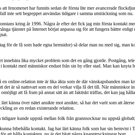
 att fenomenet har funnits sedan de första lite mer avancerade flockdjure
a fall inte sett begreppet användas tidigare i samma utsträckning som nu.
onstans kring år 1996. Några år efter det fick jag min första kontakt me
ånga tjänster på Internet börjat anpassa sig för att fungera bättre enl
nat.
tag för de få som hade egna hemsidor) så delar man nu med sig, man ko
det innebära lika mycket problem som det en gång gjorde. Postgång, telefo
kontakt med människor endast från sin by eller stad. Man kan knyta band 
en online-relation inte är lika äkta som de där vänskapsbanden man knyt
 att det är så nattsvart som en del verkar vilja få det till. När människor
jligt att få fram på annat sätt än att faktiskt träffas, det kan jag hål
 lärt känna över nätet ansikte mot ansikte, så har det varit som att återse 
veckling av en redan existerande relation.
 tidigare kunde uppstå mellan folk från grannsocknar nu uppstå globalt, 
tt kunna bibehålla kontakt. Jag har lärt känna folk som har sin hemvist 
r att hålla kontakten, nu är det blott några knapptryckningar bort.