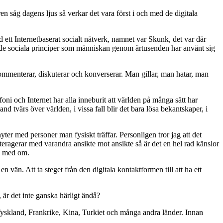
n såg dagens ljus så verkar det vara först i och med de digitala
d ett Internetbaserat socialt nätverk, namnet var Skunk, det var där
igt de sociala principer som människan genom årtusenden har använt sig
mmenterar, diskuterar och konverserar. Man gillar, man hatar, man
ni och Internet har alla inneburit att världen på många sätt har
tvärs över världen, i vissa fall blir det bara lösa bekantskaper, i
er med personer man fysiskt träffar. Personligen tror jag att det
 interagerar med varandra ansikte mot ansikte så är det en hel rad känslor
la med om.
en vän. Att ta steget från den digitala kontaktformen till att ha ett
är det inte ganska härligt ändå?
i Tyskland, Frankrike, Kina, Turkiet och många andra länder. Innan