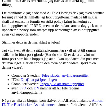
Gamla bitar är överstrukna, jag har även märkt upp mina
tillägg.
I telefonkontakt jag hade med AllTele i lördags fick jag även berättat
för mig att vid det tillfälle jag fick uppgifterna mailade till mig så
skall det endast ha funnits en strikt policy kring hantering av
kunduppgifter och IPRED, men att det redan samma dag gick ut en
uppdaterad policy som skärpte upp hanteringen av kunduppgifter
även vid supportärenden.
Stämmer detta är det självklart jättebra!
Jag vill även att denna rättelse/kommentar skall nå ut till samma
ställen min förra post gjorde (Har du som läser detta använt min
förra post som källa hoppas jag att du kan uppdatera din post med
det nya läget. Har du spridit den förra posten vidare, sprid även
denna vidare):
Computer Sweden:
Tele2 skrotar användaruppgifter
IT24:
De tjänar på Ipred-lagen
ComputerSweden:
Ingen plikt att spara uppgifter
även
SvD
och
DN
nämner att AllTele raderar
användaruppgifterna
Några av alla de bloggar som skriver om AllTeles uttalande:
Allt om
IT
,
The Blackjacker
,
Åsiktskanonen
nämner i förbigående AllTeles