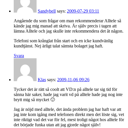
Sandybell
says:
2009-07-29 03:11
Angående du som frågar om man rekommenderar Alltele så
kände jag mig manad att skriva. Är själv precis i tagen att
lämna Alltele och jag skulle inte rekommendera det åt någon.
Telefoni som krånglat från start och en icke kundvänlig
kundtjänst. Nej ärligt talat sämsta bolaget jag haft.
Svara
Klas
says:
2009-11-06 09:26
Tycker det är rätt så coolt att VD:n på alltele tar sig tid för
sånna här saker, hade jag varit vd på alltele hade jag nog inte
brytt mig så mycket 🙂
Jag är nöjd med alltele, det ända problem jag har haft var att
jag inte kom igång med telefonen direkt men det löste sig, vet
inte riktigt vad det var för fel, mest troligt något hos alltele för
det började funka utan att jag gjorde något själv!