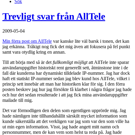
Sök
Trevligt svar från AllTele
2009-05-04
Min förra post om AllTele
var kanske lite väl barsk i tonen, det kan
jag erkänna. Tråkigt nog fick det mig även att fokusera på fel punkt
samt vara otydlig kring en annan.
Till att börja med så är det
fullkomligt möjligt
att AllTele inte sparar
användaruppgifter historiskt rent generellt sett, åtminstone inte i de
fall där kunderna har dynamiskt tilldelade IP-nummer. Jag har dock
haft ett statiskt IP-nummer sedan jag blev kund hos AllTele, vilket i
princip sett innebär att man har historiken klar för sig. I den förra
posten beskrev jag hur jag försökte få klarhet i några frågor jag hade
och hur det sedan resulterade i att jag fick mina användaruppgifter
mailade till mig.
Det var förmodligen den delen som egentligen upprörde mig. Jag
hade nämligen inte tillhandahållit särskilt mycket information som
kunde säkerställa att det verkligen var jag som var den som ville ha
ut min egen information. Visst, jag hade angett mitt namn och
personnummer, men de kan vem som helst ta reda på. Jag hade