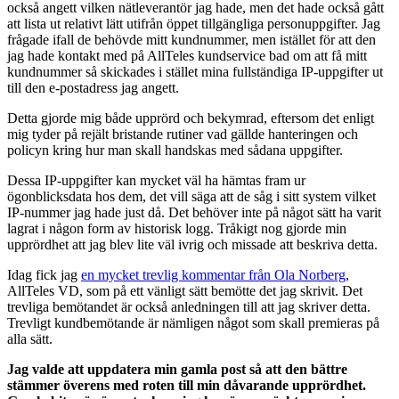
också angett vilken nätleverantör jag hade, men det hade också gått
att lista ut relativt lätt utifrån öppet tillgängliga personuppgifter. Jag
frågade ifall de behövde mitt kundnummer, men istället för att den
jag hade kontakt med på AllTeles kundservice bad om att få mitt
kundnummer så skickades i stället mina fullständiga IP-uppgifter ut
till den e-postadress jag angett.
Detta gjorde mig både upprörd och bekymrad, eftersom det enligt
mig tyder på rejält bristande rutiner vad gällde hanteringen och
policyn kring hur man skall handskas med sådana uppgifter.
Dessa IP-uppgifter kan mycket väl ha hämtas fram ur
ögonblicksdata hos dem, det vill säga att de såg i sitt system vilket
IP-nummer jag hade just då. Det behöver inte på något sätt ha varit
lagrat i någon form av historisk logg. Tråkigt nog gjorde min
upprördhet att jag blev lite väl ivrig och missade att beskriva detta.
Idag fick jag
en mycket trevlig kommentar från Ola Norberg
,
AllTeles VD, som på ett vänligt sätt bemötte det jag skrivit. Det
trevliga bemötandet är också anledningen till att jag skriver detta.
Trevligt kundbemötande är nämligen något som skall premieras på
alla sätt.
Jag valde att uppdatera min gamla post så att den bättre
stämmer överens med roten till min dåvarande upprördhet.