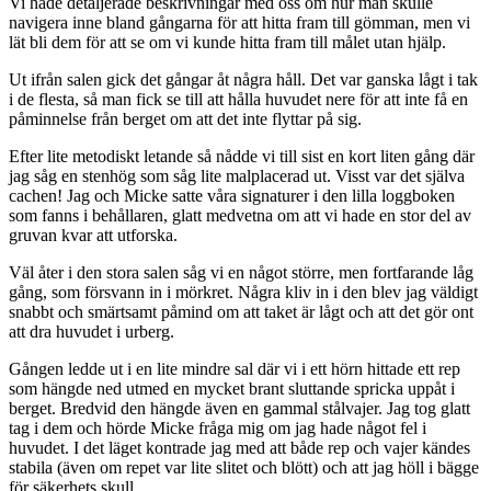
Vi hade detaljerade beskrivningar med oss om hur man skulle
navigera inne bland gångarna för att hitta fram till gömman, men vi
lät bli dem för att se om vi kunde hitta fram till målet utan hjälp.
Ut ifrån salen gick det gångar åt några håll. Det var ganska lågt i tak
i de flesta, så man fick se till att hålla huvudet nere för att inte få en
påminnelse från berget om att det inte flyttar på sig.
Efter lite metodiskt letande så nådde vi till sist en kort liten gång där
jag såg en stenhög som såg lite malplacerad ut. Visst var det själva
cachen! Jag och Micke satte våra signaturer i den lilla loggboken
som fanns i behållaren, glatt medvetna om att vi hade en stor del av
gruvan kvar att utforska.
Väl åter i den stora salen såg vi en något större, men fortfarande låg
gång, som försvann in i mörkret. Några kliv in i den blev jag väldigt
snabbt och smärtsamt påmind om att taket är lågt och att det gör ont
att dra huvudet i urberg.
Gången ledde ut i en lite mindre sal där vi i ett hörn hittade ett rep
som hängde ned utmed en mycket brant sluttande spricka uppåt i
berget. Bredvid den hängde även en gammal stålvajer. Jag tog glatt
tag i dem och hörde Micke fråga mig om jag hade något fel i
huvudet. I det läget kontrade jag med att både rep och vajer kändes
stabila (även om repet var lite slitet och blött) och att jag höll i bägge
för säkerhets skull.