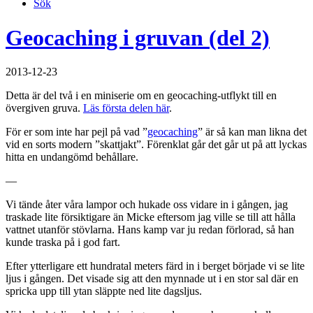
Sök
Geocaching i gruvan (del 2)
2013-12-23
Detta är del två i en miniserie om en geocaching-utflykt till en
övergiven gruva.
Läs första delen här
.
För er som inte har pejl på vad ”
geocaching
” är så kan man likna det
vid en sorts modern ”skattjakt”. Förenklat går det går ut på att lyckas
hitta en undangömd behållare.
—
Vi tände åter våra lampor och hukade oss vidare in i gången, jag
traskade lite försiktigare än Micke eftersom jag ville se till att hålla
vattnet utanför stövlarna. Hans kamp var ju redan förlorad, så han
kunde traska på i god fart.
Efter ytterligare ett hundratal meters färd in i berget började vi se lite
ljus i gången. Det visade sig att den mynnade ut i en stor sal där en
spricka upp till ytan släppte ned lite dagsljus.