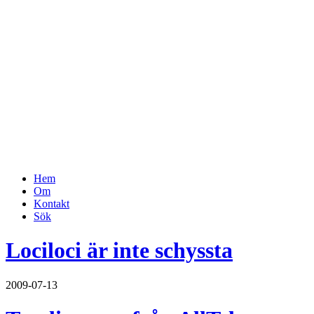
Hem
Om
Kontakt
Sök
Lociloci är inte schyssta
2009-07-13